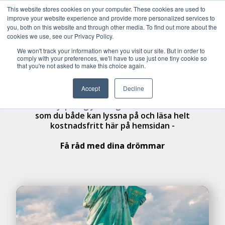
This website stores cookies on your computer. These cookies are used to
improve your website experience and provide more personalized services to
you, both on this website and through other media. To find out more about the
cookies we use, see our Privacy Policy.
Lär dig mer
We won't track your information when you visit our site. But in order to
comply with your preferences, we'll have to use just one tiny cookie so
that you're not asked to make this choice again.
Lär dig mer om privatekonomi här. En god förståelse
i privatekonomi skapar både trygghet och frihet i
Accept
Decline
livet. Klicka bara på den del du vill lära dig mer om.
Vill du fördjupa dig ytterligare? Missa inte vår bok
som du både kan lyssna på och läsa helt
kostnadsfritt här på hemsidan -
Få råd med dina drömmar