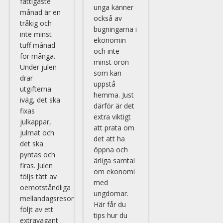
fattigaste
unga känner
månad är en
också av
tråkig och
bugningarna i
inte minst
ekonomin
tuff månad
och inte
för många.
minst oron
Under julen
som kan
drar
uppstå
utgifterna
hemma. Just
iväg, det ska
därför är det
fixas
extra viktigt
julkappar,
att prata om
julmat och
det att ha
det ska
öppna och
pyntas och
ärliga samtal
firas. Julen
om ekonomi
följs tätt av
med
oemotståndliga
ungdomar.
mellandagsresor
Här får du
följt av ett
tips hur du
extravagant