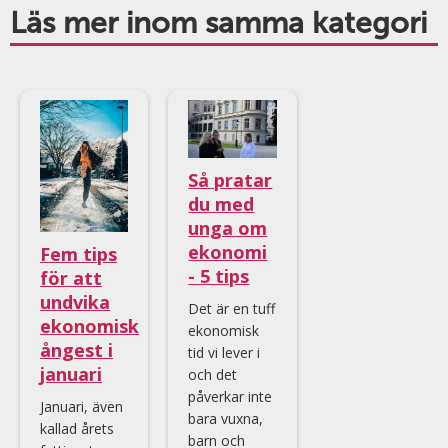
Läs mer inom samma kategori
Så pratar
du med
unga om
ekonomi
Fem tips
- 5 tips
för att
undvika
Det är en tuff
ekonomisk
ekonomisk
ångest i
tid vi lever i
januari
och det
påverkar inte
Januari, även
bara vuxna,
kallad årets
barn och