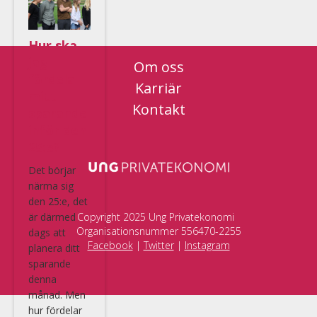
Hur ska
jag
Om oss
fördela
Karriär
mitt
Kontakt
sparande
inför den
25:e?
Det börjar
närma sig
den 25:e, det
är därmed
Copyright 2025 Ung Privatekonomi
Organisationsnummer 556470-2255
dags att
Facebook
|
Twitter
|
Instagram
planera ditt
sparande
denna
månad. Men
hur fördelar