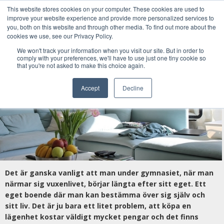
This website stores cookies on your computer. These cookies are used to
improve your website experience and provide more personalized services to
you, both on this website and through other media. To find out more about the
cookies we use, see our Privacy Policy.
Drömmen om ett eget boende
We won't track your information when you visit our site. But in order to
comply with your preferences, we'll have to use just one tiny cookie so
that you're not asked to make this choice again.
May 21, 2025
|
Kategorier:
Sparande
Accept
Decline
Det är ganska vanligt att man under gymnasiet, när man
närmar sig vuxenlivet, börjar längta efter sitt eget. Ett
eget boende där man kan bestämma över sig själv och
sitt liv. Det är ju bara ett litet problem, att köpa en
lägenhet kostar väldigt mycket pengar och det finns