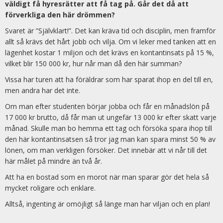
väldigt få hyresrätter att få tag på. Går det då att
förverkliga den här drömmen?
Svaret är ”Självklart!”. Det kan kräva tid och disciplin, men framför
allt så krävs det hårt jobb och vilja. Om vi leker med tanken att en
lägenhet kostar 1 miljon och det krävs en kontantinsats på 15 %,
vilket blir 150 000 kr, hur når man då den här summan?
Vissa har turen att ha föräldrar som har sparat ihop en del till en,
men andra har det inte.
Om man efter studenten börjar jobba och får en månadslön på
17 000 kr brutto, då får man ut ungefär 13 000 kr efter skatt varje
månad. Skulle man bo hemma ett tag och försöka spara ihop till
den här kontantinsatsen så tror jag man kan spara minst 50 % av
lönen, om man verkligen försöker. Det innebär att vi når till det
här målet på mindre än två år.
Att ha en bostad som en morot när man sparar gör det hela så
mycket roligare och enklare.
Alltså, ingenting är omöjligt så länge man har viljan och en plan!