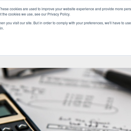
These cookies are used to improve your website experience and provide more perso
t the cookies we use, see our Privacy Policy.
n you visit our site. But in order to comply with your preferences, we'll have to use 
Boka oss
Föreläsare
Om oss
Ko
in.
tt att spara pengar