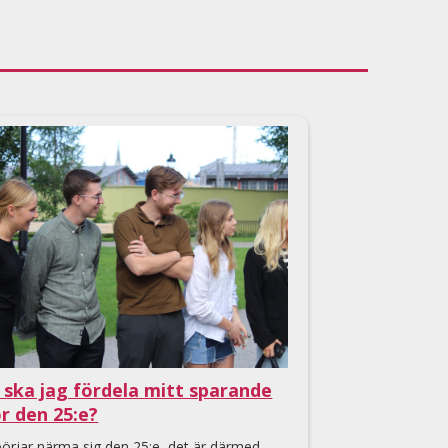
 ska jag fördela mitt sparande
ör den 25:e?
örjar närma sig den 25:e, det är därmed