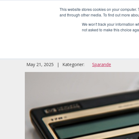
This website stores cookies on your computer. 
and through other media. To find out more abou
We won't track your information whe
not asked to make this choice aga
Panama och andra sä
May 21, 2025
|
Kategorier:
Sparande