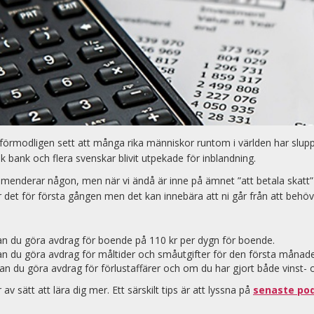
 förmodligen sett att många rika människor runtom i världen har slup
 bank och flera svenskar blivit utpekade för inblandning.
nderar någon, men när vi ändå är inne på ämnet ”att betala skatt” så
det för första gången men det kan innebära att ni går från att behöva bet
an du göra avdrag för boende på 110 kr per dygn för boende.
an du göra avdrag för måltider och småutgifter för den första månad
an du göra avdrag för förlustaffärer och om du har gjort både vinst- 
v sätt att lära dig mer. Ett särskilt tips är att lyssna på
senaste po