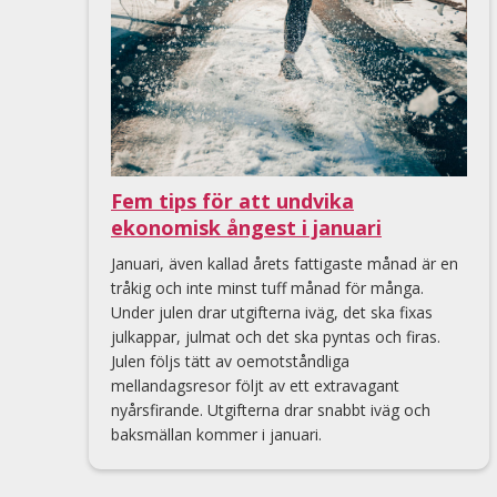
Fem tips för att undvika
ekonomisk ångest i januari
Januari, även kallad årets fattigaste månad är en
tråkig och inte minst tuff månad för många.
Under julen drar utgifterna iväg, det ska fixas
julkappar, julmat och det ska pyntas och firas.
Julen följs tätt av oemotståndliga
mellandagsresor följt av ett extravagant
nyårsfirande. Utgifterna drar snabbt iväg och
baksmällan kommer i januari.