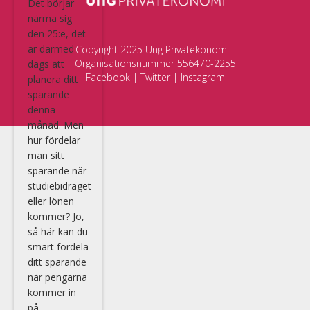
Det börjar
närma sig
den 25:e, det
är därmed
Copyright 2025 Ung Privatekonomi
Organisationsnummer 556470-2255
dags att
Facebook
|
Twitter
|
Instagram
planera ditt
sparande
denna
månad. Men
hur fördelar
man sitt
sparande när
studiebidraget
eller lönen
kommer? Jo,
så här kan du
smart fördela
ditt sparande
när pengarna
kommer in
på