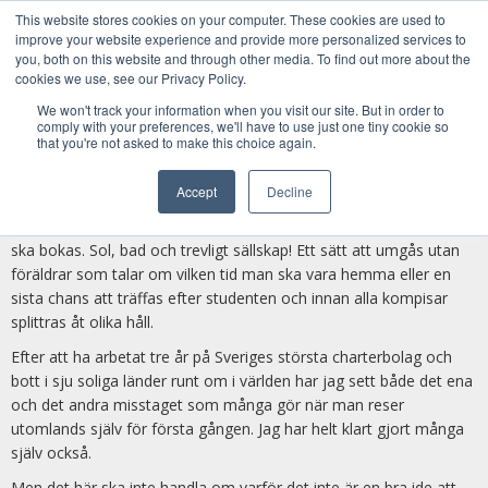
This website stores cookies on your computer. These cookies are used to
improve your website experience and provide more personalized services to
you, both on this website and through other media. To find out more about the
cookies we use, see our Privacy Policy.
Utlandsresan – att undvika
We won't track your information when you visit our site. But in order to
comply with your preferences, we'll have to use just one tiny cookie so
utgiftsfällan
that you're not asked to make this choice again.
Accept
Decline
May 21, 2025
|
Kategorier:
Sparande
Sommaren närmar sig med stormsteg och resan med polarna
ska bokas. Sol, bad och trevligt sällskap! Ett sätt att umgås utan
föräldrar som talar om vilken tid man ska vara hemma eller en
sista chans att träffas efter studenten och innan alla kompisar
splittras åt olika håll.
Efter att ha arbetat tre år på Sveriges största charterbolag och
bott i sju soliga länder runt om i världen har jag sett både det ena
och det andra misstaget som många gör när man reser
utomlands själv för första gången. Jag har helt klart gjort många
själv också.
Men det här ska inte handla om varför det inte är en bra ide att