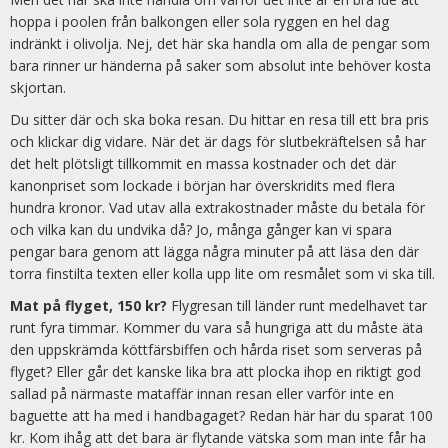
hoppa i poolen från balkongen eller sola ryggen en hel dag
indränkt i olivolja. Nej, det här ska handla om alla de pengar som
bara rinner ur händerna på saker som absolut inte behöver kosta
skjortan.
Du sitter där och ska boka resan. Du hittar en resa till ett bra pris
och klickar dig vidare. När det är dags för slutbekräftelsen så har
det helt plötsligt tillkommit en massa kostnader och det där
kanonpriset som lockade i början har överskridits med flera
hundra kronor. Vad utav alla extrakostnader måste du betala för
och vilka kan du undvika då? Jo, många gånger kan vi spara
pengar bara genom att lägga några minuter på att läsa den där
torra finstilta texten eller kolla upp lite om resmålet som vi ska till.
Mat på flyget, 150 kr?
Flygresan till länder runt medelhavet tar
runt fyra timmar. Kommer du vara så hungriga att du måste äta
den uppskrämda köttfärsbiffen och hårda riset som serveras på
flyget? Eller går det kanske lika bra att plocka ihop en riktigt god
sallad på närmaste mataffär innan resan eller varför inte en
baguette att ha med i handbagaget? Redan här har du sparat 100
kr. Kom ihåg att det bara är flytande vätska som man inte får ha