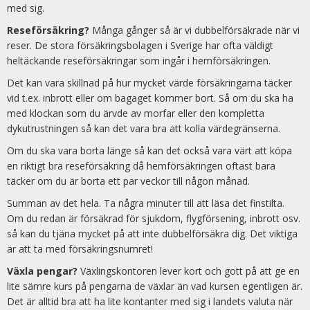
med sig.
Reseförsäkring?
Många gånger så är vi dubbelförsäkrade när vi
reser. De stora försäkringsbolagen i Sverige har ofta väldigt
heltäckande reseförsäkringar som ingår i hemförsäkringen.
Det kan vara skillnad på hur mycket värde försäkringarna täcker
vid t.ex. inbrott eller om bagaget kommer bort. Så om du ska ha
med klockan som du ärvde av morfar eller den kompletta
dykutrustningen så kan det vara bra att kolla värdegränserna.
Om du ska vara borta länge så kan det också vara värt att köpa
en riktigt bra reseförsäkring då hemförsäkringen oftast bara
täcker om du är borta ett par veckor till någon månad.
Summan av det hela. Ta några minuter till att läsa det finstilta.
Om du redan är försäkrad för sjukdom, flygförsening, inbrott osv.
så kan du tjäna mycket på att inte dubbelförsäkra dig. Det viktiga
är att ta med försäkringsnumret!
Växla pengar?
Växlingskontoren lever kort och gott på att ge en
lite sämre kurs på pengarna de växlar än vad kursen egentligen är.
Det är alltid bra att ha lite kontanter med sig i landets valuta när