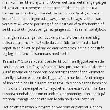
man kommer till ett nytt land. Utöver det så är det många gånger
billigast att ta ut pengar i en bankomat. Bland annat har ICA
banken har fria uttag i utlandet, så om du skaffar dig ett sådant
kort så betalar du ingen uttagsavgift heller. Uttagsavgiften kan
vara runt 40 kronor per uttag på de flesta av våra storbanker, så
se till att ta ut mycket pengar åt gången och lås in i en safetybox.
I många restauranger och butiker på turistorter kan man idag
också betala med kort. Skulle du vara rädd för att få ditt kort
kapat så se till att se på när de drar kortet och lämna aldrig ifrån
dig legitimationen tillsammans med kortet.
Transfer?
Ofta så kostar transfer till och från flygplatsen en del.
Det här priset är många gånger ett fast pris oavsett vart du reser.
Alltså betalar du samma pris om hotellet ligger någon kilometer
från flygplatsen eller om det ligger två timmar bort. Är ni många
så kan det ibland bli billigare att ta taxi. På resebolagens hemsidor
finns ofta prisexempel på hur mycket en taxiresa kostar. Här kan
ni spara hundralappar om ni undersöker ordentligt. Tänk dock på
att man i många länder inte kan betala med kort i taxibilar.
Det är lätt att resan blir dyrare än vad som är planerat. Genom