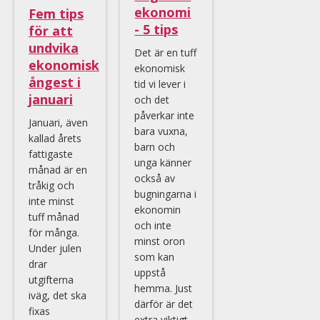
ekonomi
Fem tips
- 5 tips
för att
undvika
Det är en tuff
ekonomisk
ekonomisk
ångest i
tid vi lever i
januari
och det
påverkar inte
Januari, även
bara vuxna,
kallad årets
barn och
fattigaste
unga känner
månad är en
också av
tråkig och
bugningarna i
inte minst
ekonomin
tuff månad
och inte
för många.
minst oron
Under julen
som kan
drar
uppstå
utgifterna
hemma. Just
iväg, det ska
därför är det
fixas
extra viktigt